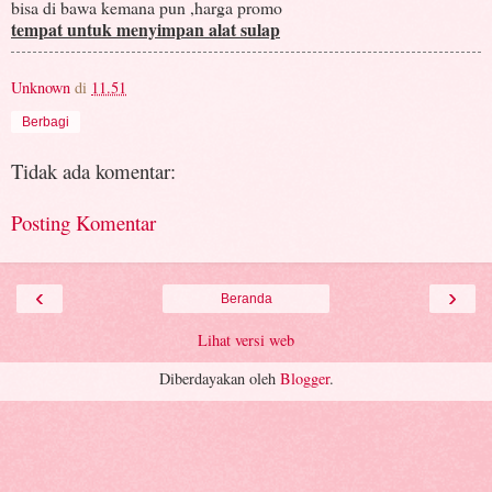
bisa di bawa kemana pun ,harga promo
tempat untuk menyimpan alat sulap
Unknown
di
11.51
Berbagi
Tidak ada komentar:
Posting Komentar
‹
›
Beranda
Lihat versi web
Diberdayakan oleh
Blogger
.