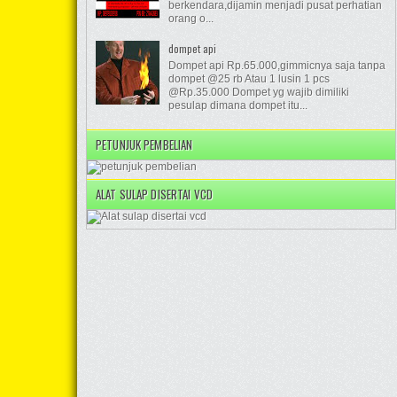
berkendara,dijamin menjadi pusat perhatian
orang o...
dompet api
Dompet api Rp.65.000,gimmicnya saja tanpa
dompet @25 rb Atau 1 lusin 1 pcs
@Rp.35.000 Dompet yg wajib dimiliki
pesulap dimana dompet itu...
PETUNJUK PEMBELIAN
ALAT SULAP DISERTAI VCD