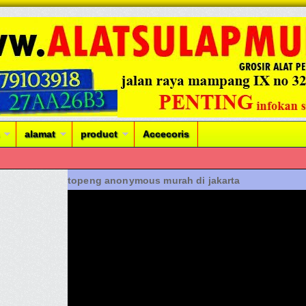
alamat
product
Accecoris
topeng anonymous murah di jakarta