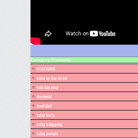
Category Products
ACCESORIS
close up dan street
coin dan uang
illusionist
mentalist
sulap kartu
sulap panggung
sulap pemula