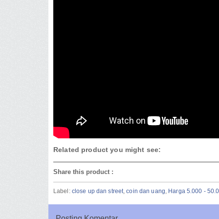
Related product you might see:
Share this product
:
Label:
close up dan street
,
coin dan uang
,
Harga 5.000 - 50.
Posting Komentar