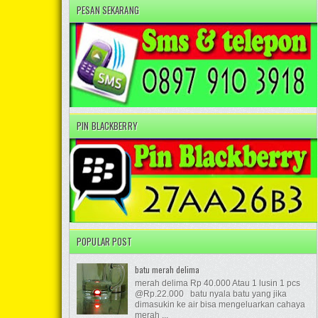
PESAN SEKARANG
PIN BLACKBERRY
POPULAR POST
batu merah delima
merah delima Rp 40.000 Atau 1 lusin 1 pcs
@Rp.22.000 batu nyala batu yang jika
dimasukin ke air bisa mengeluarkan cahaya
merah ...