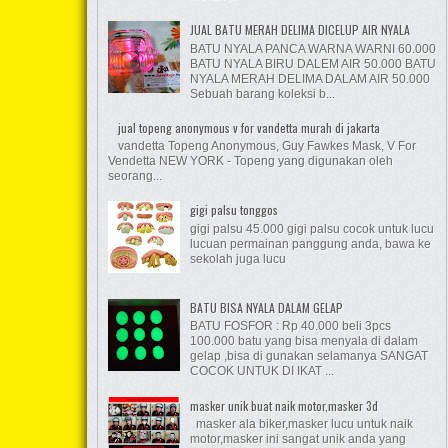
JUAL BATU MERAH DELIMA DICELUP AIR NYALA
BATU NYALA PANCA WARNA WARNI 60.000
BATU NYALA BIRU DALEM AIR 50.000 BATU
NYALA MERAH DELIMA DALAM AIR 50.000
Sebuah barang koleksi b...
jual topeng anonymous v for vandetta murah di jakarta
vandetta Topeng Anonymous, Guy Fawkes Mask, V For
Vendetta NEW YORK - Topeng yang digunakan oleh
seorang...
gigi palsu tonggos
gigi palsu 45.000 gigi palsu cocok untuk lucu
lucuan permainan panggung anda, bawa ke
sekolah juga lucu
BATU BISA NYALA DALAM GELAP
BATU FOSFOR : Rp 40.000 beli 3pcs
100.000 batu yang bisa menyala di dalam
gelap ,bisa di gunakan selamanya SANGAT
COCOK UNTUK DI IKAT ...
masker unik buat naik motor,masker 3d
masker ala biker,masker lucu untuk naik
motor,masker ini sangat unik anda yang